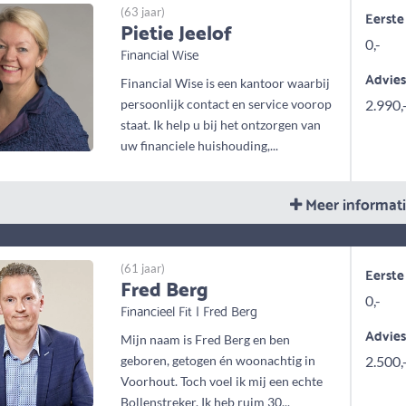
(63 jaar)
Eerste
Pietie Jeelof
0,-
Financial Wise
Advie
Financial Wise is een kantoor waarbij
persoonlijk contact en service voorop
2.990,
staat. Ik help u bij het ontzorgen van
uw financiele huishouding,...
Meer informat
(61 jaar)
Eerste
Fred Berg
0,-
Financieel Fit | Fred Berg
Advie
Mijn naam is Fred Berg en ben
geboren, getogen én woonachtig in
2.500,
Voorhout. Toch voel ik mij een echte
Bollenstreker. Ik heb ruim 30...