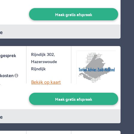
Maak gratis afspraak
ie
 gesprek
Rijndijk 302,
Hazerswoude
Rijndijk
skosten
Bekijk op kaart
-
Maak gratis afspraak
ie