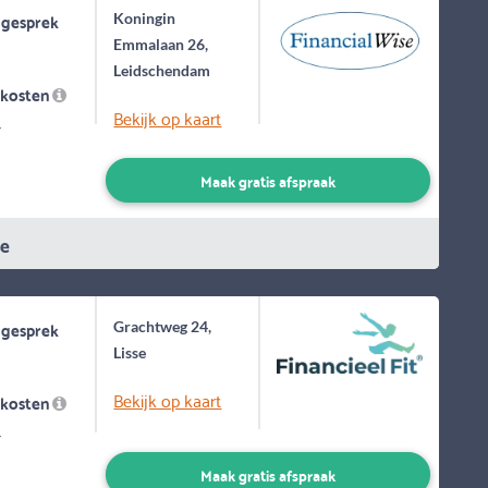
 gesprek
Koningin
Emmalaan 26,
Leidschendam
skosten
Bekijk op kaart
-
Maak gratis afspraak
ie
 gesprek
Grachtweg 24,
Lisse
Bekijk op kaart
skosten
-
Maak gratis afspraak