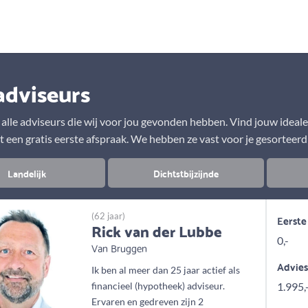
Aanbod
Keuze uit vele onafhankelijke adviseurs
adviseurs
r alle adviseurs die wij voor jou gevonden hebben. Vind jouw ideal
t een gratis eerste afspraak. We hebben ze vast voor je gesorteerd
Landelijk
Dichtstbijzijnde
(62 jaar)
Eerste
Rick van der Lubbe
0,-
Van Bruggen
Advie
Ik ben al meer dan 25 jaar actief als
financieel (hypotheek) adviseur.
1.995,
Ervaren en gedreven zijn 2