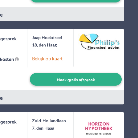
ie
 gesprek
Jaap Hoekdreef
18, den Haag
Bekijk op kaart
skosten
-
Maak gratis afspraak
ie
 gesprek
Zuid-Hollandlaan
7, den Haag