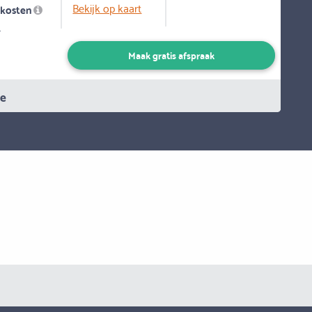
Bekijk op kaart
skosten
-
Maak gratis afspraak
ie