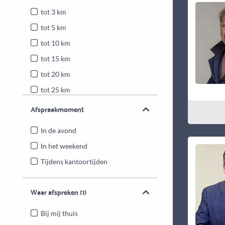
tot 3 km
tot 5 km
tot 10 km
tot 15 km
tot 20 km
tot 25 km
Heel Nederland
Afspraakmoment
In de avond
In het weekend
Tijdens kantoortijden
Waar afspreken
(1)
Bij mij thuis