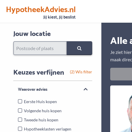
HypotheekAdvies.nl
Vertrouwen
Alle basisgegevens zijn gecontroleerd
Jij kiest, jij beslist
Jouw locatie
Alle 
Je ziet hie
maak direc
Keuzes verfijnen
(2) Wis filter
Waarover advies
Eerste Huis kopen
Volgende huis kopen
Tweede huis kopen
Hypotheeklasten verlagen