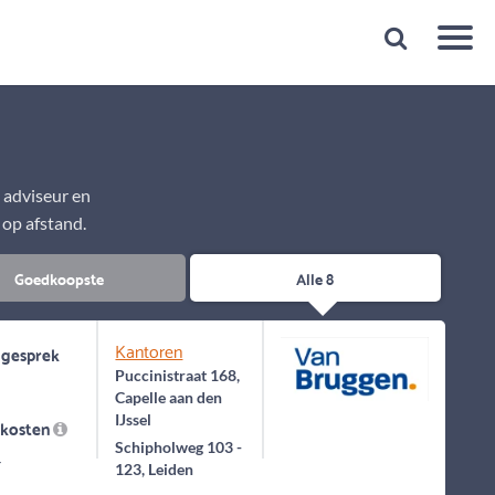
Snelheid
Plan een gratis 1e gesprek binnen 1 minuut
e adviseur en
 op afstand.
Goedkoopste
Alle 8
Kantoren
 gesprek
Puccinistraat 168,
Capelle aan den
IJssel
skosten
Schipholweg 103 -
-
123, Leiden