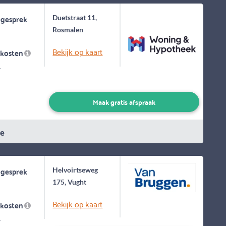
 gesprek
Duetstraat 11,
Rosmalen
Bekijk op kaart
skosten
-
Maak gratis afspraak
ie
 gesprek
Helvoirtseweg
175, Vught
Bekijk op kaart
skosten
-