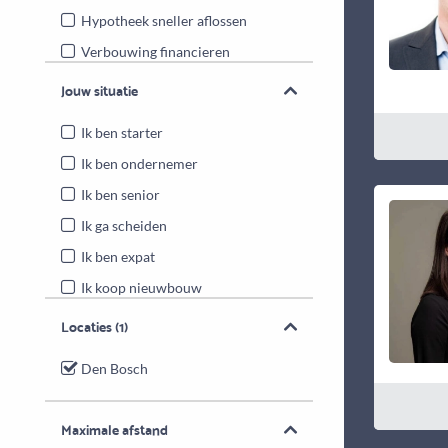
Hypotheek sneller aflossen
Verbouwing financieren
Energiebesparende maatregelen
Jouw situatie
Overwaarde benutten
Ik ben starter
Ik ben ondernemer
Ik ben senior
Ik ga scheiden
Ik ben expat
Ik koop nieuwbouw
Locaties
(1)
Den Bosch
Maximale afstand