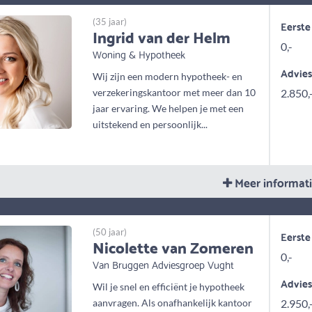
(35 jaar)
Eerste
Ingrid van der Helm
0,-
Woning & Hypotheek
Advie
Wij zijn een modern hypotheek- en
verzekeringskantoor met meer dan 10
2.850,
jaar ervaring. We helpen je met een
uitstekend en persoonlijk...
Meer informat
(50 jaar)
Eerste
Nicolette van Zomeren
0,-
Van Bruggen Adviesgroep Vught
Advie
Wil je snel en efficiënt je hypotheek
aanvragen. Als onafhankelijk kantoor
2.950,