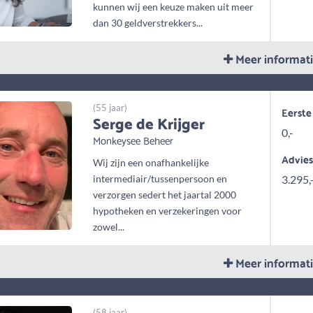
kunnen wij een keuze maken uit meer
dan 30 geldverstrekkers...
Meer informat
(55 jaar)
Eerste
Serge de Krijger
0,-
Monkeysee Beheer
Advie
Wij zijn een onafhankelijke
intermediair/tussenpersoon en
3.295,
verzorgen sedert het jaartal 2000
hypotheken en verzekeringen voor
zowel...
Meer informat
(58 jaar)