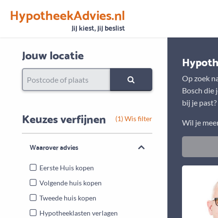
HypotheekAdvies.nl
Vertrouwen
Alle basisgegevens zijn gecontroleerd
Jij kiest, jij beslist
Jouw locatie
Hypoth
Op zoek na
Bosch die 
bij je past
Keuzes verfijnen
(1) Wis filter
Wil je mee
Waarover advies
Eerste Huis kopen
Volgende huis kopen
Tweede huis kopen
Hypotheeklasten verlagen