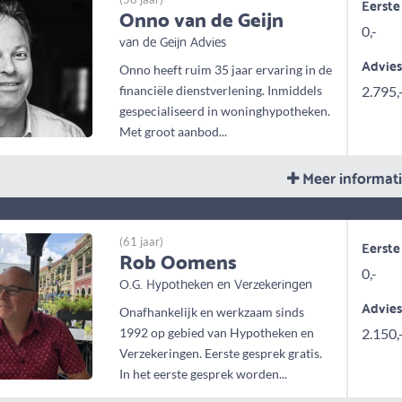
Eerste
Onno van de Geijn
0,-
van de Geijn Advies
Advie
Onno heeft ruim 35 jaar ervaring in de
financiële dienstverlening. Inmiddels
2.795,
gespecialiseerd in woninghypotheken.
Met groot aanbod...
Meer informat
(61 jaar)
Eerste
Rob Oomens
0,-
O.G. Hypotheken en Verzekeringen
Advie
Onafhankelijk en werkzaam sinds
1992 op gebied van Hypotheken en
2.150,
Verzekeringen. Eerste gesprek gratis.
In het eerste gesprek worden...