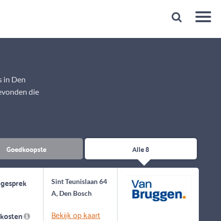
Snelheid
Plan een gratis 1e gesprek binnen 1 minuut
s in Den
gevonden die
Goedkoopste
Alle 8
 gesprek
Sint Teunislaan 64
A, Den Bosch
Bekijk op kaart
skosten