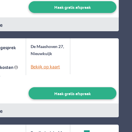
Maak gratis afspraak
ie
 gesprek
De Maashoven 27,
Nieuwkuijk
Bekijk op kaart
skosten
-
Maak gratis afspraak
ie