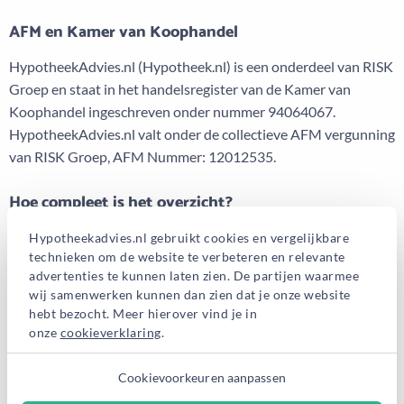
AFM en Kamer van Koophandel
HypotheekAdvies.nl (Hypotheek.nl) is een onderdeel van RISK
Groep en staat in het handelsregister van de Kamer van
Koophandel ingeschreven onder nummer 94064067.
HypotheekAdvies.nl valt onder de collectieve AFM vergunning
van RISK Groep, AFM Nummer: 12012535.
Hoe compleet is het overzicht?
Wij willen alle hypotheekadviseurs van Nederland aansluiten
Hypotheekadvies.nl gebruikt cookies en vergelijkbare
technieken om de website te verbeteren en relevante
bij HypotheekAdvies.nl, zodat jij uit een zo compleet mogelijk
advertenties te kunnen laten zien. De partijen waarmee
aanbod kan kiezen en altijd iemand kan vinden die bij jouw
wij samenwerken kunnen dan zien dat je onze website
wensen aansluit. Jammer genoeg kunnen wij adviseurs en
hebt bezocht. Meer hierover vind je in
organisaties niet dwingen om zich op HypotheekAdvies.nl te
onze
cookieverklaring
.
profileren. Daarom blijven wij ons continue inzetten om alle
adviseurs te enthousiasmeren voor profilering op
Cookievoorkeuren aanpassen
HypotheekAdvies.nl, om zo samen de markt transparanter te