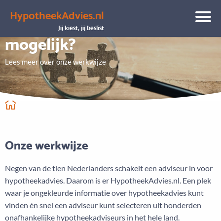
HypotheekAdvies.nl
Hoe maken wij vergelijken
Jij kiest, jij beslist
mogelijk?
Lees meer over onze werkwijze
Onze werkwijze
Negen van de tien Nederlanders schakelt een adviseur in voor
hypotheekadvies. Daarom is er HypotheekAdvies.nl. Een plek
waar je ongekleurde informatie over hypotheekadvies kunt
vinden én snel een adviseur kunt selecteren uit honderden
onafhankelijke hypotheekadviseurs in het hele land.