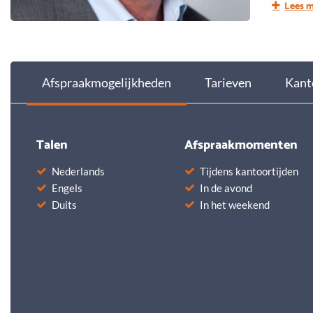
Lees 
Afspraakmogelijkheden
Tarieven
Kant
Talen
Afspraakmomenten
Nederlands
Tijdens kantoortijden
Engels
In de avond
Duits
In het weekend