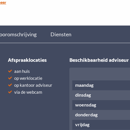
meer
ooromschrijving
Diensten
Afspraaklocaties
Beschikbaarheid adviseur
aan huis
op werklocatie
maandag
op kantoor adviseur
via de webcam
dinsdag
woensdag
donderdag
vrijdag