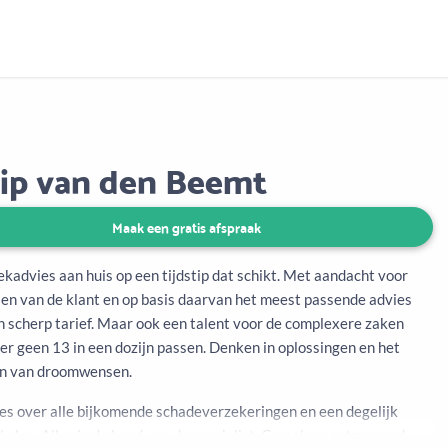
Aanbod
Keuze uit vele onafhankelijke adviseurs
lip van den Beemt
Maak een gratis afspraak
kadvies aan huis op een tijdstip dat schikt. Met aandacht voor
sen van de klant en op basis daarvan het meest passende advies
n scherp tarief. Maar ook een talent voor de complexere zaken
er geen 13 in een dozijn passen. Denken in oplossingen en het
en van droomwensen.
es over alle bijkomende schadeverzekeringen en een degelijk
l plan. Alles in de hand van de specialist. Gemak en ontzorgend..