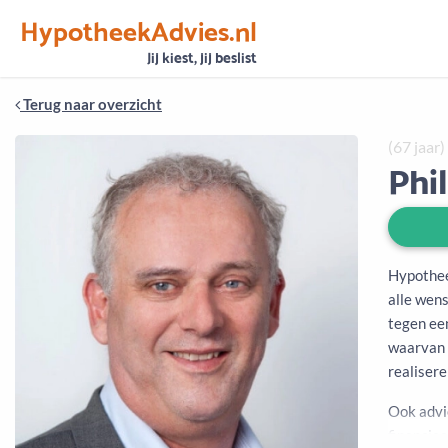
HypotheekAdvies.nl
Vertrouwen
Alle basisgegevens zijn gecontroleerd
Jij kiest, jij beslist
Terug naar overzicht
(67 jaar)
Phi
Hypothee
alle wen
tegen ee
waarvan 
realiser
Ook advi
financiee