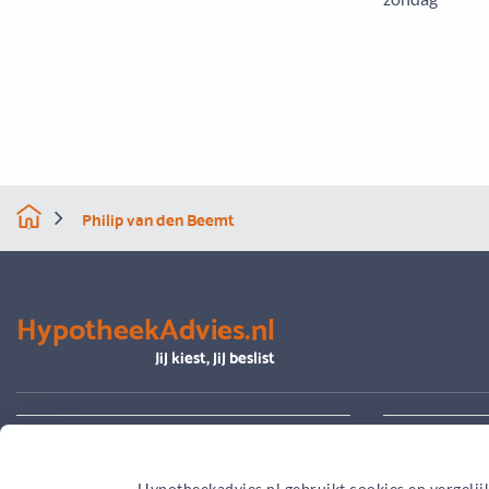
Philip van den Beemt
HypotheekAdvies.nl
Jij kiest, jij beslist
Alles over advies
Je hypoth
Hypotheekadvies.nl gebruikt cookies en vergelij