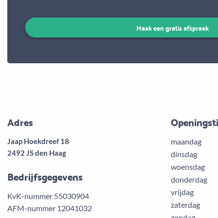
Maak een gratis afspraak
Adres
Openingst
Jaap Hoekdreef 18
maandag
2492 JS den Haag
dinsdag
woensdag
Bedrijfsgegevens
donderdag
vrijdag
KvK-nummer 55030904
zaterdag
AFM-nummer 12041032
zondag