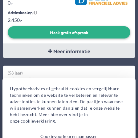
0,-
Advieskosten
2.450,-
Maak gratis afspraak
Meer informatie
(58 jaar)
Michael Weber
Weber Hypotheken en Vermogen
Hypotheekadvies.nl gebruikt cookies en vergelijkbare
technieken om de website te verbeteren en relevante
Aureus 59, Elst
advertenties te kunnen laten zien. De partijen waarmee
Bekijk op kaart
wij samenwerken kunnen dan zien dat je onze website
hebt bezocht. Meer hierover vind je in
onze
cookieverklaring
.
Cookievoorkeuren aanpassen