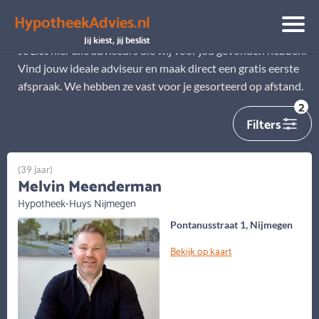
HypotheekAdvies.nl
Alle adviseurs
Jij kiest, jij beslist
Je ziet hier alle adviseurs die wij voor jou gevonden hebben.
Vind jouw ideale adviseur en maak direct een gratis eerste
afspraak. We hebben ze vast voor je gesorteerd op afstand.
2
Filters
(39 jaar)
Melvin Meenderman
Hypotheek-Huys Nijmegen
Pontanusstraat 1, Nijmegen
Bekijk op kaart