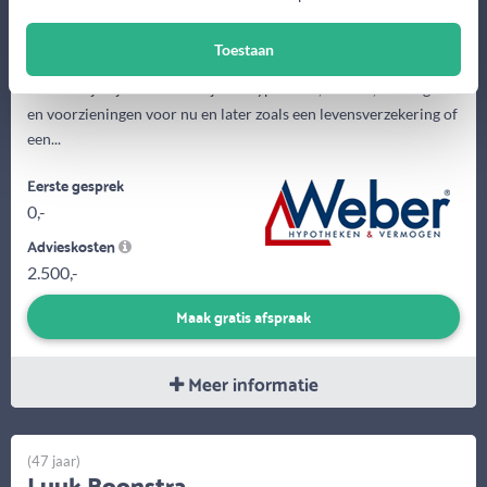
Toestaan
Je kunt bij mij terecht voor jouw hypotheek, krediet, vermogen
en voorzieningen voor nu en later zoals een levensverzekering of
een...
Eerste gesprek
0,-
Advieskosten
2.500,-
Maak gratis afspraak
Meer informatie
(47 jaar)
Luuk Boonstra